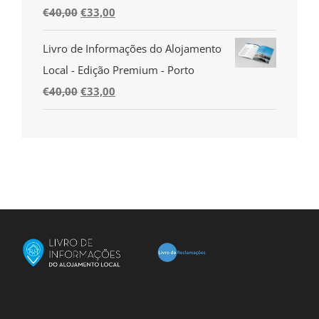
O
O
€
40,00
€
33,00
€35,00.
€28,00.
preço
preço
Livro de Informações do Alojamento
original
atual
Local - Edição Premium - Porto
era:
é:
O
O
€
40,00
€
33,00
€40,00.
€33,00.
preço
preço
original
atual
era:
é:
€40,00.
€33,00.