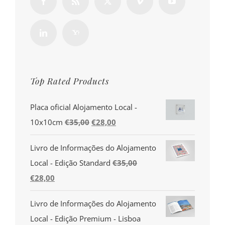
Top Rated Products
Placa oficial Alojamento Local -
O
O
10x10cm
€
35,00
€
28,00
preço
preço
Livro de Informações do Alojamento
original
atual
Local - Edição Standard
€
35,00
era:
é:
O
O
€
28,00
€35,00.
€28,00.
preço
preço
Livro de Informações do Alojamento
original
atual
Local - Edição Premium - Lisboa
era:
é: