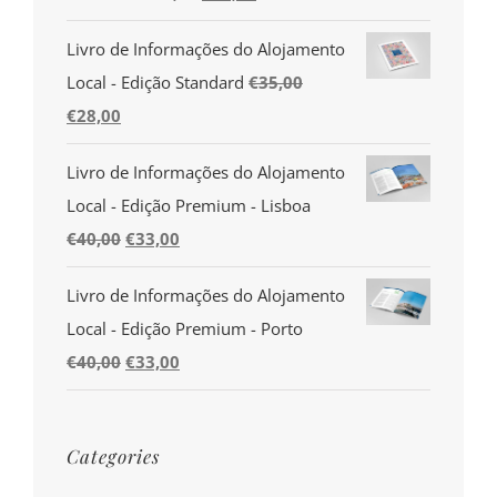
preço
preço
Livro de Informações do Alojamento
original
atual
Local - Edição Standard
€
35,00
era:
é:
O
O
€
28,00
€35,00.
€28,00.
preço
preço
Livro de Informações do Alojamento
original
atual
Local - Edição Premium - Lisboa
era:
é:
O
O
€
40,00
€
33,00
€35,00.
€28,00.
preço
preço
Livro de Informações do Alojamento
original
atual
Local - Edição Premium - Porto
era:
é:
O
O
€
40,00
€
33,00
€40,00.
€33,00.
preço
preço
original
atual
Categories
era:
é:
€40,00.
€33,00.