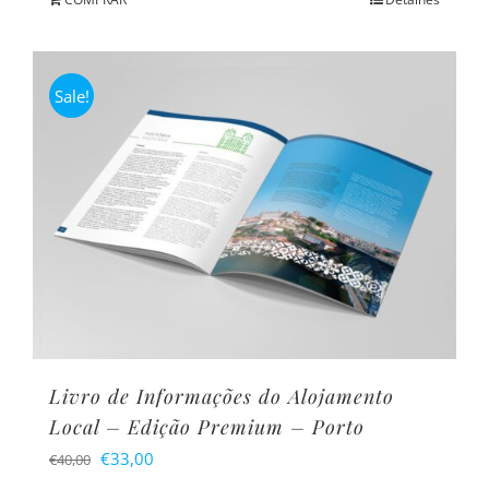
era:
é:
€40,00.
€33,00.
Sale!
Livro de Informações do Alojamento
Local – Edição Premium – Porto
O
O
€
33,00
€
40,00