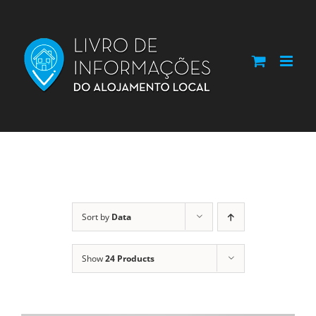
Skip
to
content
Sort by
Data
Show
24 Products