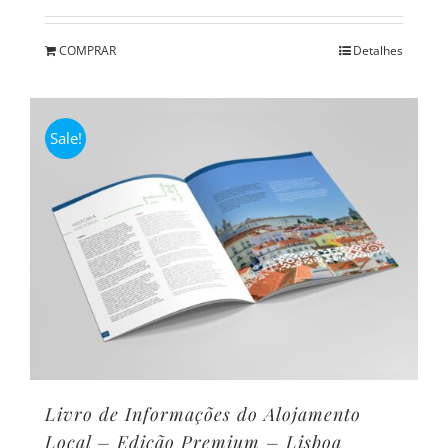
preço
preço
original
atual
COMPRAR
Detalhes
era:
é:
€40,00.
€33,00.
Sale!
Livro de Informações do Alojamento
Local – Edição Premium – Lisboa