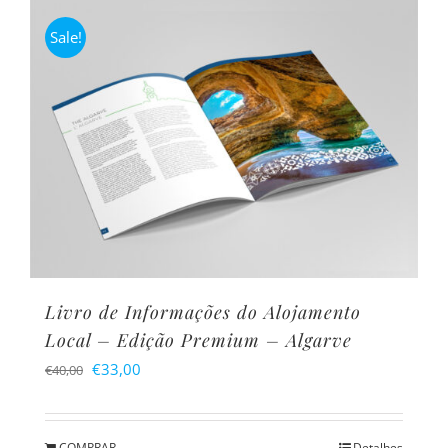
Sale!
Livro de Informações do Alojamento
Local – Edição Premium – Algarve
O
O
€
33,00
€
40,00
preço
preço
original
atual
COMPRAR
Detalhes