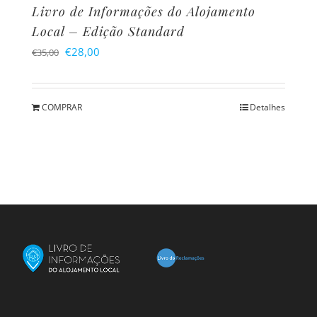
Livro de Informações do Alojamento
Local – Edição Standard
O
O
€
28,00
€
35,00
preço
preço
original
atual
COMPRAR
Detalhes
era:
é:
€35,00.
€28,00.