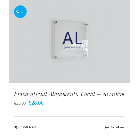
Sale!
Placa oficial Alojamento Local – 10x10cm
O
O
€
28,00
€
35,00
preço
preço
original
atual
COMPRAR
Detalhes
era:
é: